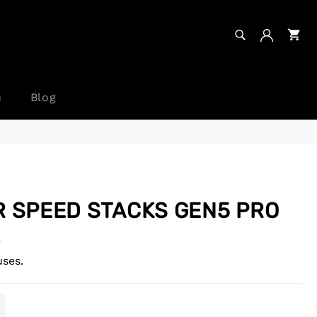
RECHERCHE
Pa
Recherche
u
Blog
R SPEED STACKS GEN5 PRO
€
uses.
+