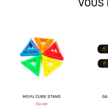
VOUS 
cubing, qui se changent facilement en appuyan
secondes. Les boutons RESET et POWER sont renf
pertes de temps accidentelles lors d’un choc vi
timer permet de se connecter à un affichage ext
le public. Le
système de boutons à encliquetag
a une forme ergonomique et un design attrayant
Le Timer Speed Stacks Gen5 Pro mesure avec pr
stackers et des cubers, avec une
précision à 0.
piles AAA incluses, ce qui le rend prêt à l’emploi 
Le Timer Speed Stacks Gen5 Pro est le chronomè
professionnels du sport stacking et du speed cu
et battre des records
!
MOYU CUBE STAND
GA
Épuisé