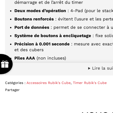
démarrage et de l’arrêt du timer
Deux modes d’opération
: 4-Pad (pour le stac
Boutons renforcés
: évitent l’usure et les pe
Port de données
: permet de se connecter à u
Système de boutons à encliquetage
: fixe so
Précision à 0.001 seconde
: mesure avec exac
et des cubers
Piles AAA
(non incluses)
LIVRAISON STANDARD OFFERTE
Lire la su
Le
Timer Speed Stacks Gen5 Pro
est le chronom
Catégories :
Accessoires Rubik's Cube
,
Timer Rubik's Cube
stacking et le speed cubing
. Il offre une expér
Partager
son
système à quatre capteurs
qui empêche les 
démarrage et de l’arrêt du timer.
Il dispose de
deux modes d’opération
: 4 Pads po