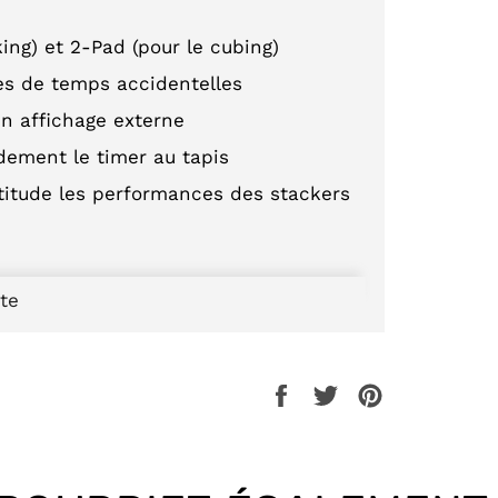
king) et 2-Pad (pour le cubing)
rtes de temps accidentelles
n affichage externe
lidement le timer au tapis
titude les performances des stackers
ite
ètre le plus avancé pour
le sport
ience de mesure optimale grâce à
Partager
Tweeter
Épingler
fautes de manipulation lors du
sur
sur
sur
Facebook
Twitter
Pinterest
ur le stacking et 2 Pads pour le