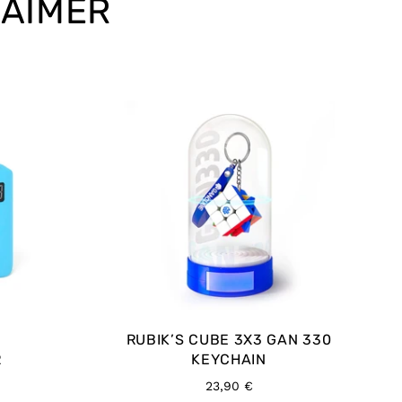
 AIMER
RUBIK’S CUBE 3X3 GAN 330
R
KEYCHAIN
Prix
23,90 €