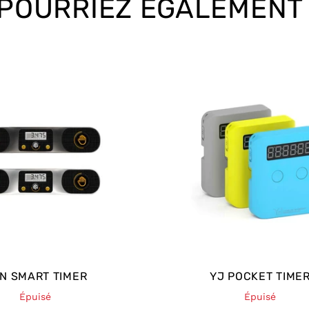
POURRIEZ ÉGALEMENT
t sur le bouton RESET pendant 5
orcés pour éviter l’usure et les
olent. Le
port de données
situé sous le
erne pour partager les résultats avec
e
fixe solidement le timer au tapis, qui
.
écision les performances des
001 seconde
. Il fonctionne avec deux
dès la sortie de la boîte.
tre idéal pour les amateurs et les
bing, qui veulent
améliorer leur niveau
N SMART TIMER
YJ POCKET TIME
Épuisé
Épuisé