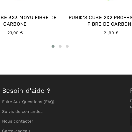
UBE 3X3 MOYU FIBRE DE
RUBIK'S CUBE 2X2 PROFE
CARBONE
FIBRE DE CARBON
Prix
Prix
23,90 €
21,90 €
régulier
régulier
Besoin d'aide ?
Foire Aux Questions (FAQ)
Suivis de comandes
Nous contacter
Carte-cadeau