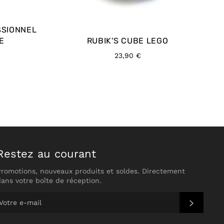
SSIONNEL
E
RUBIK'S CUBE LEGO
Prix
23,90 €
régulier
Restez au courant
Promotions, nouveaux produits et soldes. Directement
dans votre boîte de réception.
S'INS