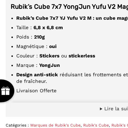
Rubik’s Cube 7x7 YongJun Yufu V2 Ma
Rubik’s Cube 7x7 YJ Yufu V2 M : un cube ma
Taille :
6,8 x 6,8 cm
Poids :
210g
Magnétique :
oui
Couleur :
Stickers
ou
stickerless
Marque :
YongJun
Design anti-stick
réduisant
les frottements et
de fraîcheur.
Livraison Offerte
Le Rubik’s Cube 7x7 YJ Yufu V2 M est une
nouvea
Lire la su
des
cubes magnétiques de qualité à des prix co
les cubers qui veulent se lancer dans le
speedc
Catégories :
Marques de Rubik's Cube
,
Rubik's Cube
,
Rubik's 
qui cherchent un cube 7x7
performant et agréabl