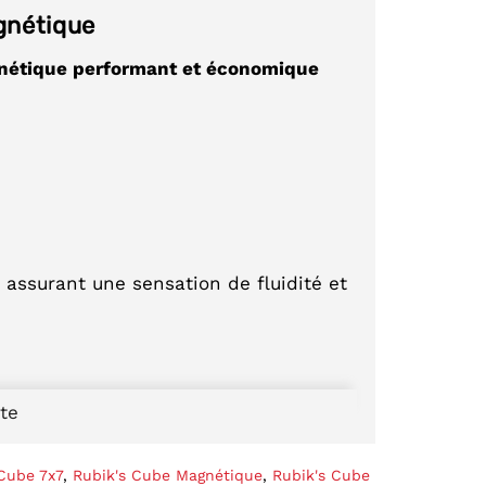
gnétique
gnétique performant et économique
 assurant une sensation de fluidité et
uté de la marque YJ
, qui propose
ite
mpétitifs
. Ce cube 7x7 est idéal pour
ubing
sur cette catégorie, ou pour ceux
Cube 7x7
,
Rubik's Cube Magnétique
,
Rubik's Cube
e à utiliser
.