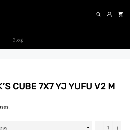
RECHERCHE
Pa
Recherche
u
Blog
K’S CUBE 7X7 YJ YUFU V2 M
€
uses.
−
+