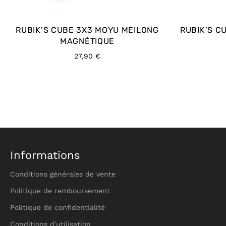
RUBIK’S CUBE 3X3 MOYU MEILONG
RUBIK’S C
MAGNÉTIQUE
Prix
27,90 €
régulier
Informations
Conditions générales de vente
Politique de remboursement
Politique de confidentialité
Conditions d'utilisation