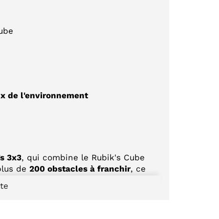
Cube
x de l'environnement
s 3x3
, qui combine le Rubik's Cube
plus de
200 obstacles à franchir
, ce
rité et votre concentration.
ite
ticalement pour récréer le chemin du
rotation. Finir le labyrinthe permet de