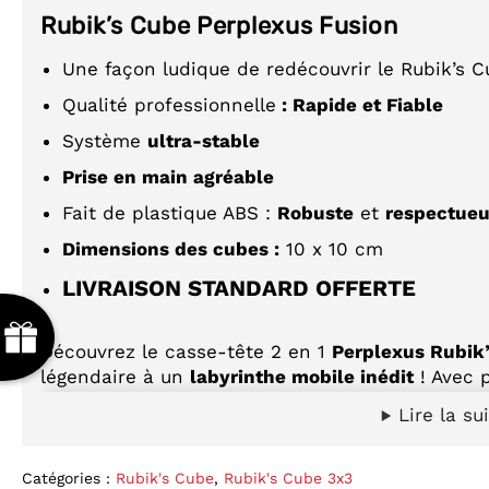
Rubik’s Cube Perplexus Fusion
Une façon ludique de redécouvrir le Rubik’s 
Qualité professionnelle
: Rapide et Fiable
Système
ultra-stable
Prise en main agréable
Fait de plastique ABS :
Robuste
et
respectueu
Dimensions des cubes :
10
x 10 cm
LIVRAISON STANDARD OFFERTE
Découvrez le casse-tête 2 en 1
Perplexus Rubik’
légendaire à un
labyrinthe mobile inédit
! Avec 
casse-tête est un véritable défi pour votre dexté
Lire la su
Faites pivoter les faces horizontalement et ver
labyrinthe et faire avancer la
bille en 3D
et par 
Catégories :
Rubik's Cube
,
Rubik's Cube 3x3