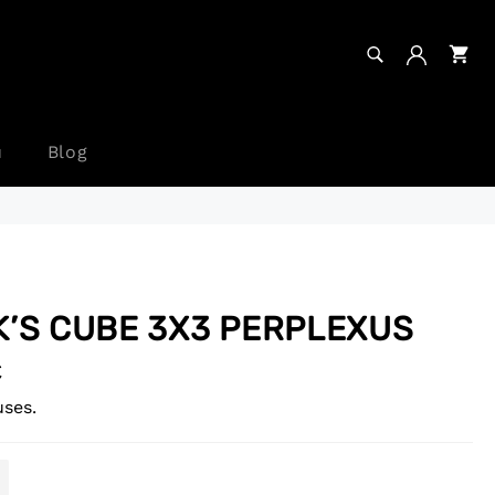
RECHERCHE
Pa
Recherche
u
Blog
K’S CUBE 3X3 PERPLEXUS
€
uses.
+