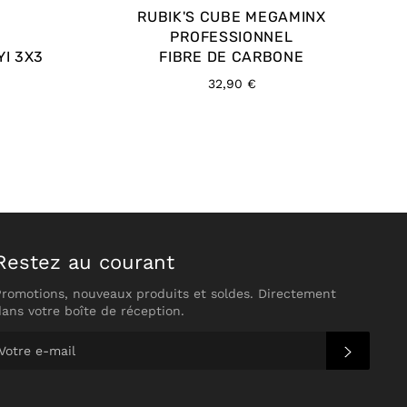
RUBIK'S CUBE MEGAMINX
PROFESSIONNEL
YI 3X3
FIBRE DE CARBONE
Prix
32,90 €
régulier
Restez au courant
Promotions, nouveaux produits et soldes. Directement
dans votre boîte de réception.
S'INS