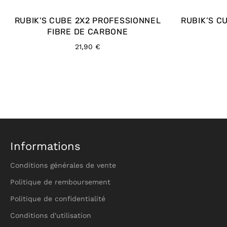
RUBIK'S CUBE 2X2 PROFESSIONNEL
RUBIK’S C
FIBRE DE CARBONE
Prix
21,90 €
régulier
Informations
Conditions générales de vente
Politique de remboursement
Politique de confidentialité
Conditions d'utilisation