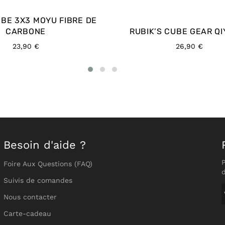
UBE 3X3 MOYU FIBRE DE
CARBONE
RUBIK’S CUBE GEAR QI
Prix
Prix
23,90 €
26,90 €
régulier
régulier
Besoin d'aide ?
Foire Aux Questions (FAQ)
Suivis de comandes
Nous contacter
Carte-cadeau